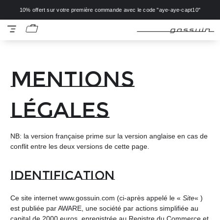
10% offert sur votre première commande avec le code "aye-aye-capt10"
Aller
Aller
Voir
Menu
à
au
mon
GOSSUIN
la
contenu
panier
Livraison offerte dès 150€ d'achat en Europe
navigation
Mentions
Accueil
/
Mentions
légales
légales
NB: la version française prime sur la version anglaise en cas de
conflit entre les deux versions de cette page.
Identification
Ce site internet www.gossuin.com (ci-après appelé le «
Site
« )
est publiée par AWARE, une société par actions simplifiée au
capital de 2000 euros, enregistrée au Registre du Commerce et