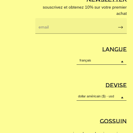
souscrivez et obtenez 10% sur votre premier
achat
email
Souscr
LANGUE
français
DEVISE
dollar américain ($) - usd
GOSSUIN